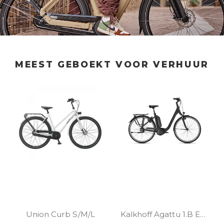
MEEST GEBOEKT VOOR VERHUUR
Union Curb S/M/L
Kalkhoff Agattu 1.B Excite S/M/L/XL