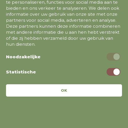
te personaliseren, functies voor social media aan te
bieden en ons verkeer te analyseren. We delen ook
Fietsen
informatie over uw gebruik van onze site met onze
Stadsfietsen
partners voor social media, adverteren en analyse.
Deze partners kunnen deze informatie combineren
Elektrische fietsen
met andere informatie die u aan hen hebt verstrekt
Bakfietsen
of die zij hebben verzameld door uw gebruik van
hun diensten.
Noodzakelijke
Merken
Batavus
Statistische
CarQon
Kalkhoff
OK
RIH
Sparta
Trek