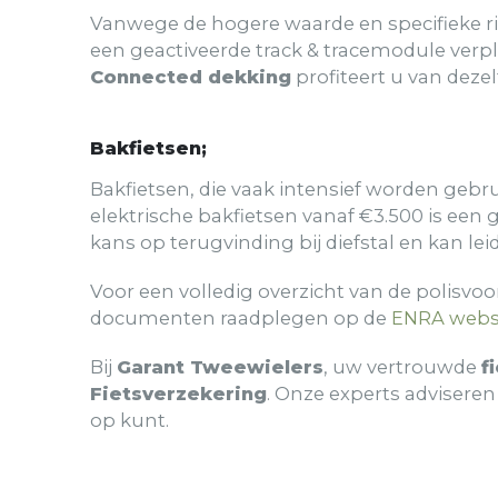
Vanwege de hogere waarde en specifieke ris
een geactiveerde track & tracemodule verp
Connected dekking
profiteert u van deze
Bakfietsen;
Bakfietsen, die vaak intensief worden gebru
elektrische bakfietsen vanaf €3.500 is een
kans op terugvinding bij diefstal en kan lei
Voor een volledig overzicht van de polisvoo
documenten raadplegen op de
ENRA webs
Bij
Garant Tweewielers
, uw vertrouwde
f
Fietsverzekering
. Onze experts advisere
op kunt.