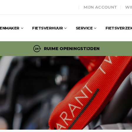
MIJN ACCOUNT
WI
SENMAKER
FIETSVERHUUR
SERVICE
FIETSVERZE
RUIME OPENINGSTIJDEN