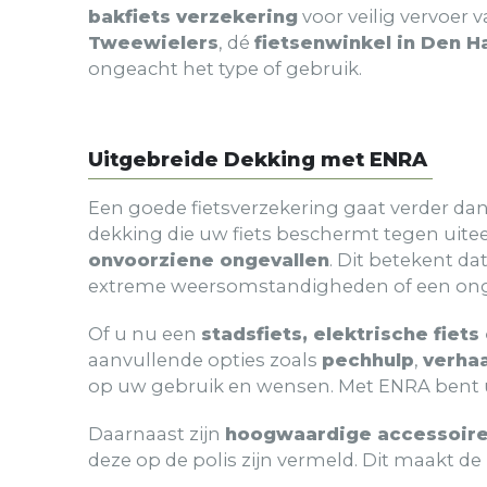
bakfiets verzekering
voor veilig vervoer 
Tweewielers
, dé
fietsenwinkel in Den H
ongeacht het type of gebruik.
Uitgebreide Dekking met ENRA
Een goede fietsverzekering gaat verder da
dekking die uw fiets beschermt tegen uitee
onvoorziene ongevallen
. Dit betekent da
extreme weersomstandigheden of een ong
Of u nu een
stadsfiets, elektrische fiets
aanvullende opties zoals
pechhulp
,
verhaa
op uw gebruik en wensen. Met ENRA bent u 
Daarnaast zijn
hoogwaardige accessoires 
deze op de polis zijn vermeld. Dit maakt de