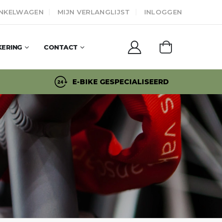
NKELWAGEN
MIJN VERLANGLIJST
INLOGGEN
KERING
CONTACT
E-BIKE GESPECIALISEERD