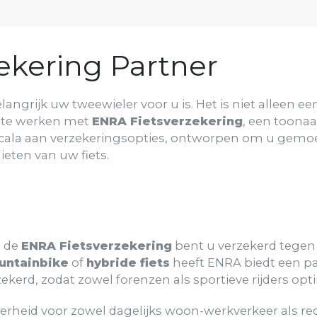
ekering Partner
langrijk uw tweewieler voor u is. Het is niet alleen 
n te werken met
ENRA Fietsverzekering
, een toona
scala aan verzekeringsopties, ontworpen om u gemoe
ieten van uw fiets.
t de
ENRA Fietsverzekering
bent u verzekerd tegen 
untainbike
of
hybride fiets
heeft ENRA biedt een pa
rd, zodat zowel forenzen als sportieve rijders opt
rheid voor zowel dagelijks woon-werkverkeer als rec