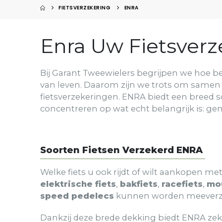
FIETSVERZEKERING
ENRA
Enra Uw Fietsverz
Bij Garant Tweewielers begrijpen we hoe be
van leven. Daarom zijn we trots om same
fietsverzekeringen. ENRA biedt een breed 
concentreren op wat echt belangrijk is: gen
Soorten Fietsen Verzekerd ENRA
Welke fiets u ook rijdt of wilt aankopen me
elektrische fiets
,
bakfiets
,
racefiets
,
mo
speed pedelecs
kunnen worden meeverzeke
Dankzij deze brede dekking biedt ENRA zeke