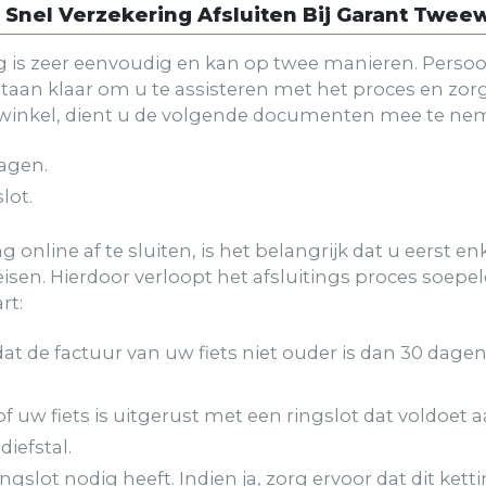
 Snel Verzekering Afsluiten Bij Garant Tweew
g is zeer eenvoudig en kan op twee manieren. Persoon
staan klaar om u te assisteren met het proces en zorg
e winkel, dient u de volgende documenten mee te ne
dagen.
lot.
ng online af te sluiten, is het belangrijk dat u eerst 
sen. Hierdoor verloopt het afsluitings proces soepel
rt:
at de factuur van uw fiets niet ouder is dan 30 dagen
 of uw fiets is uitgerust met een ringslot dat voldoet 
iefstal.
ingslot nodig heeft. Indien ja, zorg ervoor dat dit kett