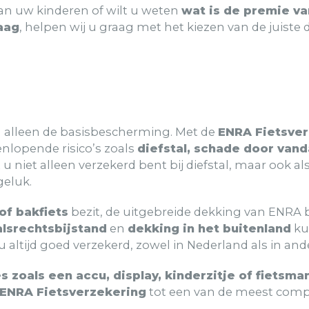
van uw kinderen of wilt u weten
wat is de premie va
aag
, helpen wij u graag met het kiezen van de juiste 
n alleen de basisbescherming. Met de
ENRA Fietsver
nlopende risico’s zoals
diefstal, schade door vand
t u niet alleen verzekerd bent bij diefstal, maar ook a
eluk.
 of bakfiets
bezit, de uitgebreide dekking van ENRA 
lsrechtsbijstand
en
dekking in het buitenland
ku
altijd goed verzekerd, zowel in Nederland als in an
zoals een accu, display, kinderzitje of fietsm
ENRA Fietsverzekering
tot een van de meest compl