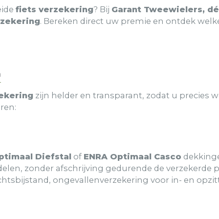
eide
fiets verzekering
? Bij
Garant Tweewielers, dé
zekering
. Bereken direct uw premie en ontdek welke 
n
ekering
zijn helder en transparant, zodat u precies w
ren:
timaal Diefstal
of
ENRA Optimaal Casco
dekkinge
rdelen, zonder afschrijving gedurende de verzekerde 
echtsbijstand, ongevallenverzekering voor in- en op