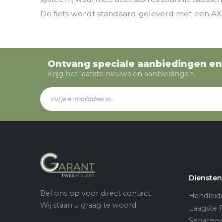
De fiets wordt standaard geleverd met een AX
Ontvang speciale aanbiedingen en
Krijg het laatste nieuws en aanbiedingen.
Dienste
Bel ons op voor direct contact.
Handleid
Wij staan u graag te woord.
Laagste P
Servicep