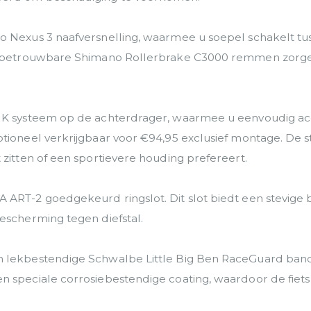
 Nexus 3 naafversnelling, waarmee u soepel schakelt tuss
 De betrouwbare Shimano Rollerbrake C3000 remmen zorge
IK systeem op de achterdrager, waarmee u eenvoudig acce
tioneel verkrijgbaar voor €94,95 exclusief montage. De st
 zitten of een sportievere houding prefereert.
 ART-2 goedgekeurd ringslot. Dit slot biedt een stevige
escherming tegen diefstal.
en lekbestendige Schwalbe Little Big Ben RaceGuard ba
speciale corrosiebestendige coating, waardoor de fiets lan