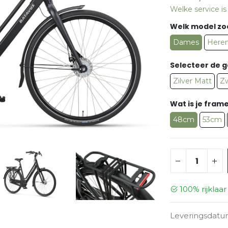
Welke service i
Welk model zo
Dames
Here
Selecteer de 
Zilver Matt
Zw
Wat is je fra
48cm
53cm
100% rijklaa
Leveringsdatu