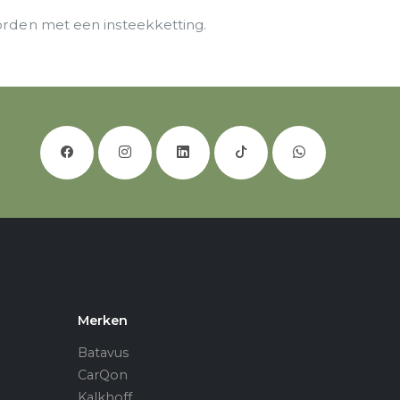
orden met een insteekketting.
Merken
Batavus
CarQon
Kalkhoff