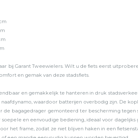
 cm
 cm
 cm
cm
baar bij Garant Tweewielers. Wilt u de fiets eerst uitprob
comfort en gemak van deze stadsfiets.
 wendbaar en gemakkelijk te hanteren in druk stadsverkee
 naafdynamo, waardoor batterijen overbodig zijn. De kopl
nder de bagagedrager gemonteerd ter bescherming tegen 
soepele en eenvoudige bediening, ideaal voor dagelijks g
r het frame, zodat ze niet blijven haken in een fietsensta
en of een mandje eenvoudig kunnen worden bevestigd.