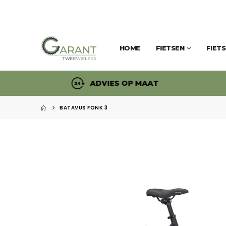
HOME
FIETSEN
FIET
ADVIES OP MAAT
BATAVUS FONK 3