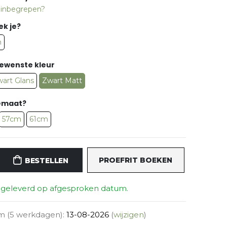
s inbegrepen?
ek je?
n
gewenste kleur
art Glans
Zwart Matt
memaat?
57cm
61cm
PROEFRIT BOEKEN
BESTELLEN
r geleverd op afgesproken datum.
m (5 werkdagen):
13-08-2026
(
wijzigen
)