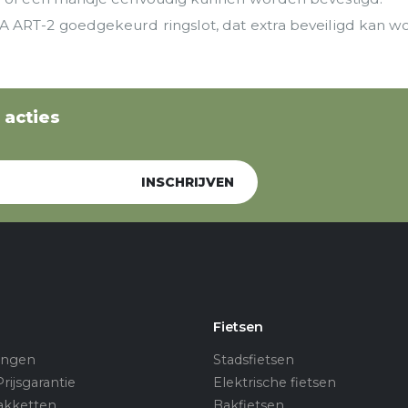
A ART-2 goedgekeurd ringslot, dat extra beveiligd kan w
 acties
INSCHRIJVEN
n
Fietsen
ingen
Stadsfietsen
rijsgarantie
Elektrische fietsen
akketten
Bakfietsen