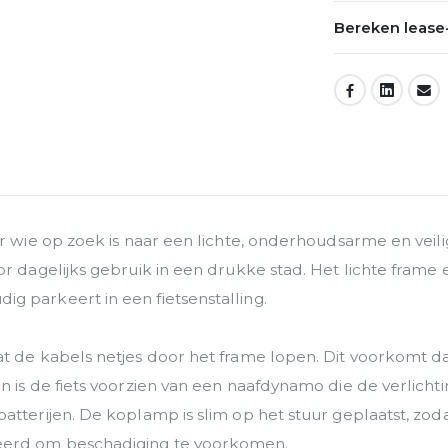
Bereken lease-
DEEL:
or wie op zoek is naar een lichte, onderhoudsarme en veil
or dagelijks gebruik in een drukke stad. Het lichte fram
g parkeert in een fietsenstalling.
 de kabels netjes door het frame lopen. Dit voorkomt dat 
 is de fiets voorzien van een naafdynamo die de verlichtin
tterijen. De koplamp is slim op het stuur geplaatst, zodat
eerd om beschadiging te voorkomen.