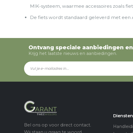
MIK-systeem, waarmee accessoires zoals fie
De fiets wordt standaard geleverd met een 
Ontvang speciale aanbiedingen en
Krijg het laatste nieuws en aanbiedingen.
Dienste
Bel ons op voor direct contact.
Handleid
Wij staan u graag te woord.