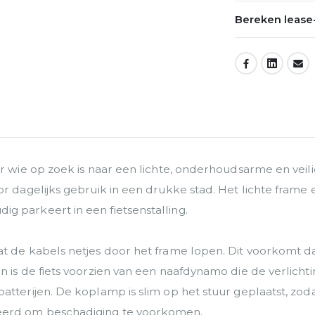
Bereken lease-
DEEL:
or wie op zoek is naar een lichte, onderhoudsarme en veil
or dagelijks gebruik in een drukke stad. Het lichte fram
g parkeert in een fietsenstalling.
 de kabels netjes door het frame lopen. Dit voorkomt dat 
 is de fiets voorzien van een naafdynamo die de verlichtin
tterijen. De koplamp is slim op het stuur geplaatst, zodat
eerd om beschadiging te voorkomen.