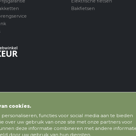
rijsgarantie
Elektrische fietsen
akketten
Bakfietsen
brengservice
ank
s
van cookies.
personaliseren, functies voor social media aan te bieden
ie over uw gebruik van onze site met onze partners voor
 kunnen deze informatie combineren met andere informati
meld door uw gebruik van hun diensten.