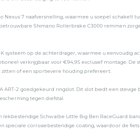
 Nexus 7 naafversnelling, waarmee u soepel schakelt tuss
 De betrouwbare Shimano Rollerbrake C3000 remmen zorge
IK systeem op de achterdrager, waarmee u eenvoudig acce
tioneel verkrijgbaar voor €94,95 exclusief montage. De st
 zitten of een sportievere houding prefereert.
 ART-2 goedgekeurd ringslot. Dit slot biedt een stevige
escherming tegen diefstal.
en lekbestendige Schwalbe Little Big Ben RaceGuard ba
speciale corrosiebestendige coating, waardoor de fiets lan