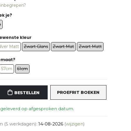
s inbegrepen?
ek je?
n
gewenste kleur
ilver Matt
Zwart Glans
Zwart Mat
Zwart Matt
memaat?
57cm
61cm
PROEFRIT BOEKEN
BESTELLEN
r geleverd op afgesproken datum.
m (5 werkdagen):
14-08-2026
(
wijzigen
)