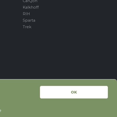
CarQon
Kalkhoff
RIH
Sparta
Trek
OK
e