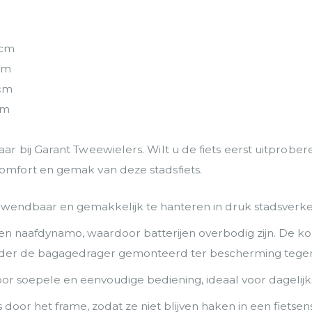
 cm
 cm
 cm
cm
baar bij Garant Tweewielers. Wilt u de fiets eerst uitprob
comfort en gemak van deze stadsfiets.
ts wendbaar en gemakkelijk te hanteren in druk stadsverke
en naafdynamo, waardoor batterijen overbodig zijn. De ko
 onder de bagagedrager gemonteerd ter bescherming tege
or soepele en eenvoudige bediening, ideaal voor dagelijks
oor het frame, zodat ze niet blijven haken in een fietsens