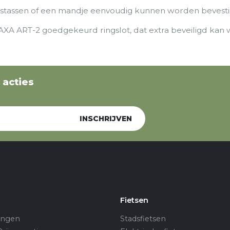
tstassen of een mandje eenvoudig kunnen worden bevesti
AXA ART-2 goedgekeurd ringslot, dat extra beveiligd kan 
 acties
INSCHRIJVEN
n
Fietsen
ingen
Stadsfietsen