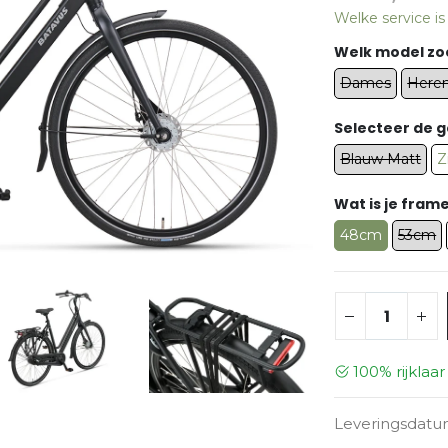
Welke service i
Welk model zo
Dames
Here
Selecteer de 
Blauw Matt
Z
Wat is je fra
48cm
53cm
100% rijklaa
Leveringsdatu