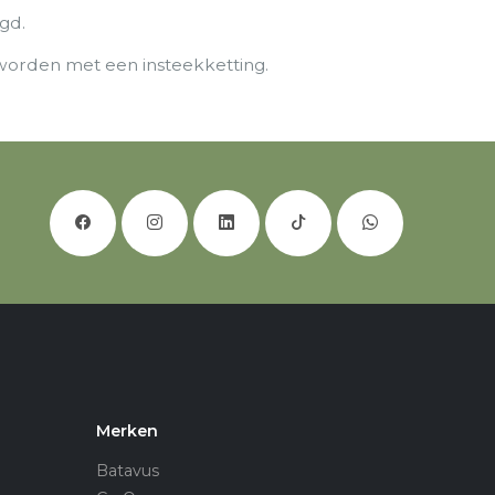
gd.
worden met een insteekketting.
Merken
Batavus