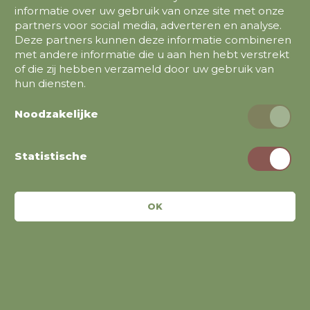
informatie over uw gebruik van onze site met onze
Fietsen
partners voor social media, adverteren en analyse.
Stadsfietsen
Deze partners kunnen deze informatie combineren
Elektrische fietsen
met andere informatie die u aan hen hebt verstrekt
of die zij hebben verzameld door uw gebruik van
Bakfietsen
hun diensten.
Noodzakelijke
Merken
Statistische
Batavus
CarQon
Kalkhoff
OK
RIH
Sparta
Trek
© 2026 Garant Tweewielers. Alle rechten voorbehouden.