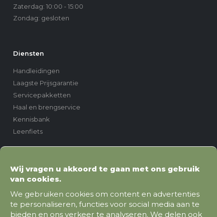
Zaterdag: 10:00 - 15:00
Zondag: gesloten
Diensten
Handleidingen
Laagste Prijsgarantie
Servicepakketten
Haal en brengservice
Kennisbank
Leenfiets
Wij vragen u akkoord te gaan met ons gebruik
van cookies.
We gebruiken cookies om content en advertenties
te personaliseren, functies voor social media aan te
bieden en ons verkeer te analyseren. We delen ook