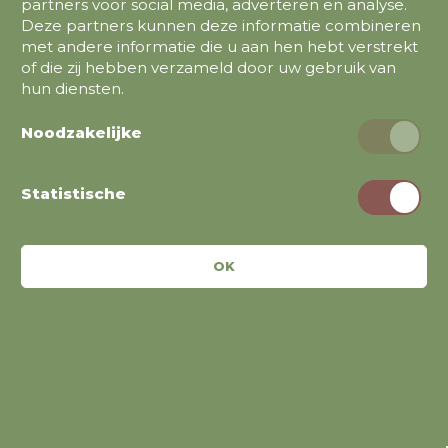
partners voor social media, adverteren en analyse.
Deze partners kunnen deze informatie combineren
met andere informatie die u aan hen hebt verstrekt
of die zij hebben verzameld door uw gebruik van
De bijgeleverde lader levert een stroom van 4A zodat
hun diensten.
het laden van de batterij lekker vlot gaat. De
meegeleverde beschermhoes zorgt voor een
Noodzakelijke
spatwaterdichte bescherming.
Statistische
OK
Ontvang speciale aanbiedingen
en acties
Krijg het laatste nieuws en aanbiedingen.
INSCHRIJVEN