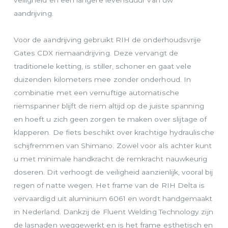
veiligheid en een langere levensduur van uw
aandrijving.
Voor de aandrijving gebruikt RIH de onderhoudsvrije
Gates CDX riemaandrijving. Deze vervangt de
traditionele ketting, is stiller, schoner en gaat vele
duizenden kilometers mee zonder onderhoud. In
combinatie met een vernuftige automatische
riemspanner blijft de riem altijd op de juiste spanning
en hoeft u zich geen zorgen te maken over slijtage of
klapperen. De fiets beschikt over krachtige hydraulische
schijfremmen van Shimano. Zowel voor als achter kunt
u met minimale handkracht de remkracht nauwkeurig
doseren. Dit verhoogt de veiligheid aanzienlijk, vooral bij
regen of natte wegen. Het frame van de RIH Delta is
vervaardigd uit aluminium 6061 en wordt handgemaakt
in Nederland. Dankzij de Fluent Welding Technology zijn
de lasnaden weggewerkt en is het frame esthetisch en