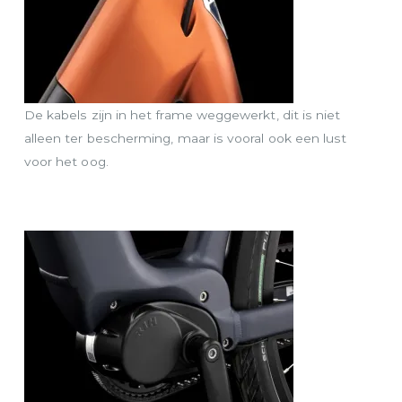
De kabels zijn in het frame weggewerkt, dit is niet
alleen ter bescherming, maar is vooral ook een lust
voor het oog.