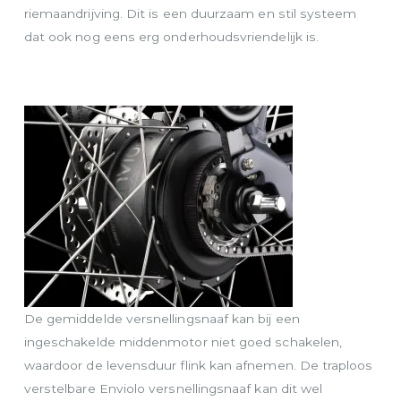
riemaandrijving. Dit is een duurzaam en stil systeem
dat ook nog eens erg onderhoudsvriendelijk is.
De gemiddelde versnellingsnaaf kan bij een
ingeschakelde middenmotor niet goed schakelen,
waardoor de levensduur flink kan afnemen. De traploos
verstelbare Enviolo versnellingsnaaf kan dit wel