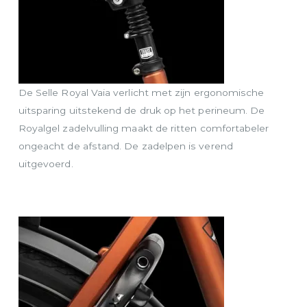
De Selle Royal Vaia verlicht met zijn ergonomische
uitsparing uitstekend de druk op het perineum. De
Royalgel zadelvulling maakt de ritten comfortabeler
ongeacht de afstand. De zadelpen is verend
uitgevoerd.