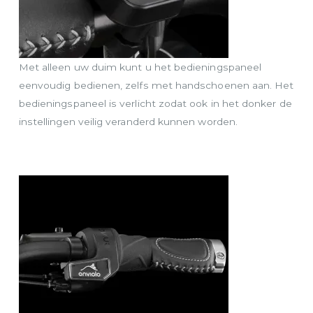
Met alleen uw duim kunt u het bedieningspaneel
eenvoudig bedienen, zelfs met handschoenen aan. Het
bedieningspaneel is verlicht zodat ook in het donker de
instellingen veilig veranderd kunnen worden.