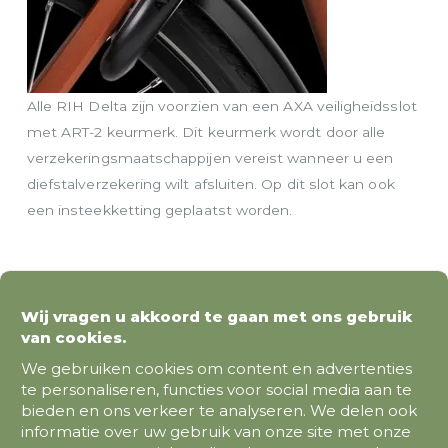
Alle RIH Delta zijn voorzien van een AXA veiligheidsslot
met ART-2 keurmerk. Dit keurmerk wordt door alle
verzekeringsmaatschappijen vereist wanneer u een
diefstalverzekering wilt afsluiten. Op dit slot kan ook
een insteekketting geplaatst worden.
Wij vragen u akkoord te gaan met ons gebruik
van cookies.
We gebruiken cookies om content en advertenties
te personaliseren, functies voor social media aan te
bieden en ons verkeer te analyseren. We delen ook
informatie over uw gebruik van onze site met onze