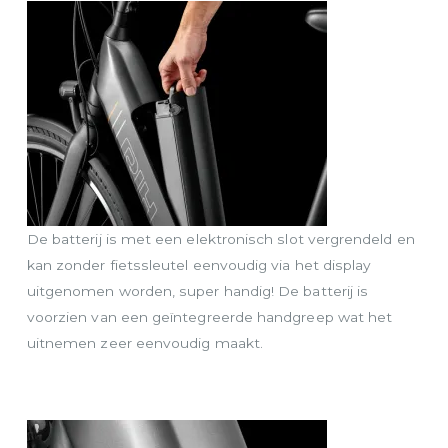
De batterij is met een elektronisch slot vergrendeld en
kan zonder fietssleutel eenvoudig via het display
uitgenomen worden, super handig! De batterij is
voorzien van een geïntegreerde handgreep wat het
uitnemen zeer eenvoudig maakt.