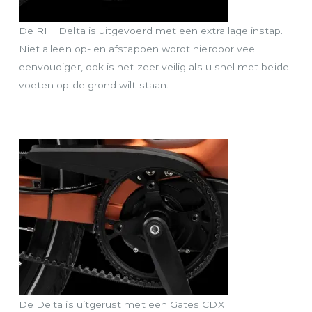
De RIH Delta is uitgevoerd met een extra lage instap.
Niet alleen op- en afstappen wordt hierdoor veel
eenvoudiger, ook is het zeer veilig als u snel met beide
voeten op de grond wilt staan.
De Delta is uitgerust met een Gates CDX