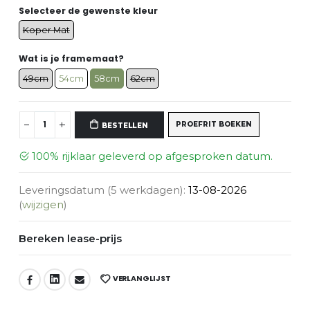
Selecteer de gewenste kleur
Koper Mat
Wat is je framemaat?
49cm
54cm
58cm
62cm
100% rijklaar geleverd op afgesproken datum.
Leveringsdatum (5 werkdagen):
13-08-2026
(
wijzigen
)
Bereken lease-prijs
VERLANGLIJST
DEEL: