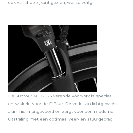
ook vanaf de zijkant gezien, wel zo veilig!
De Suntour NEX-E25 verende voorvork is speciaal
ontwikkeld voor de E-Bike. De vork is in lichtgewicht
aluminium uitgevoerd en zorgt voor een moderne
uitstraling met een optimaal veer- en stuurgedrag.