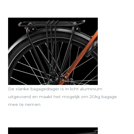
De slanke bagagedrager is in licht aluminium
uitgevoerd en maakt het mogelijk om 20kg bagage
mee te nemen.