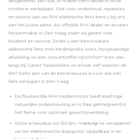
desgewenst aan huis of maken hem rijklaar in onze
moderne werkplaats. Ook voor onderhoud, reparaties
en service aan uw RIH elektrische fiets bent u bij ons
aan het juiste adres. Als officiële RIH dealer en ervaren
fietsenmaker in Den Haag staan wij garant voor
kwaliteit en service. Zoekt u een betrouwbare
elektrische fiets met Nederlandse roots, hoogwaardige
afwerking en een onovertroffen rijcomfort? Kom dan
langs bij Garant Tweewielers en ervaar zelf waarom de
RIH Delta een van de beste keuzes is voor wie een
fiets wil kopen in Den Haag.
De fluisterstille RIH middenmotor biedt krachtige,
natuurlijke ondersteuning en is fraai geïntegreerd in
het frame voor optimale gewichtsverdeling.
Grote actieradius tot 150 km, makkelijk te verwijderen
via het elektronische displayslot, oplaadbaar in én