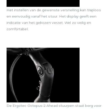
Het instellen van de gewenste versnelling kan traploos
en eenvoudig vanaf het stuur. Het display geeft een
indicatie van het gekozen verzet. Wel zo veilig en
comfortabel.
De Ergotec Octopus-2 Ahead stuurpen staat borg voor