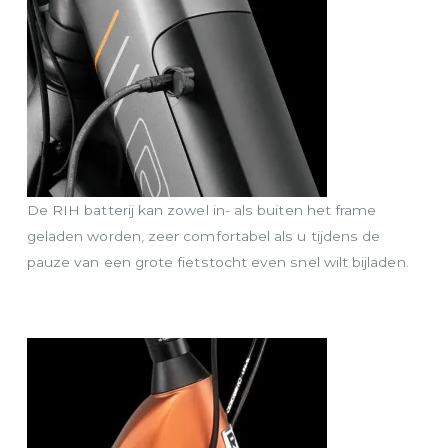
De RIH batterij kan zowel in- als buiten het frame
geladen worden, zeer comfortabel als u tijdens de
pauze van een grote fietstocht even snel wilt bijladen.