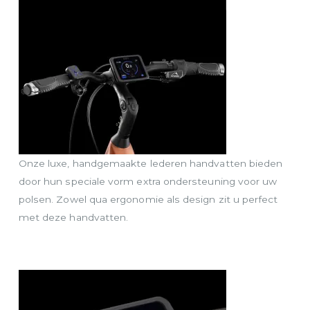
Onze luxe, handgemaakte lederen handvatten bieden
door hun speciale vorm extra ondersteuning voor uw
polsen. Zowel qua ergonomie als design zit u perfect
met deze handvatten.