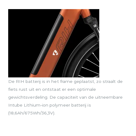
De RIH batterij is in het frame geplaatst, zo straalt de
fiets rust uit en ontstaat er een optimale
gewichtsverdeling. De capaciteit van de uitneembare
Intube Lithium-ion polymeer batterij is
(18,6Ah/675Wh/36,3V).