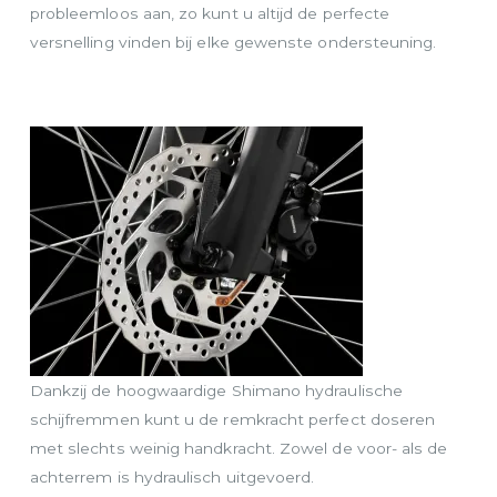
probleemloos aan, zo kunt u altijd de perfecte
versnelling vinden bij elke gewenste ondersteuning.
Dankzij de hoogwaardige Shimano hydraulische
schijfremmen kunt u de remkracht perfect doseren
met slechts weinig handkracht. Zowel de voor- als de
achterrem is hydraulisch uitgevoerd.