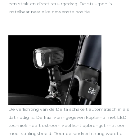
een strak en direct stuurgedrag. De stuurpen is
instelbaar naar elke gewenste positie
De verlichting van de Delta schakelt automatisch in als
dat nodig is. De fraai vormgegeven koplamp met LED
techniek heeft extreem veel licht opbrengst met een
mooi stralingsbeeld. Door de randverlichting wordt u