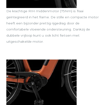
De krachtige RIH middenmotor (75Nm) is fraai
geïntegreerd in het frame. De stille en compacte motor
heeft een bijzonder prettig rijgedrag door de
comfortabele vloeiende ondersteuning. Dankzij de
dubbele vrijloop kunt u ook licht fietsen met
uitgeschakelde motor.