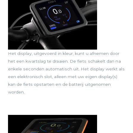
Het display, uitgevoerd in kleur, kunt u afnemen door
het een kwartslag te draaien. De fiets schakelt dan na
enkele seconden automatisch uit. Het display werkt als
een elektronisch slot, alleen met uw eigen display(s)
kan de fiets opstarten en de batterij uitgenomen
worden.