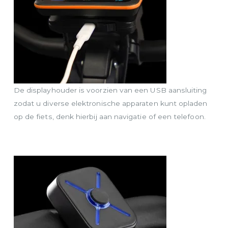
De displayhouder is voorzien van een USB aansluiting
zodat u diverse elektronische apparaten kunt opladen
op de fiets, denk hierbij aan navigatie of een telefoon.